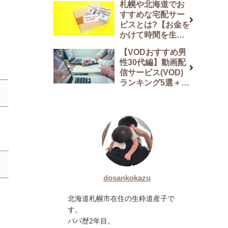
札幌や北海道でお
説
すすめな宅配サー
ビスとは?【お金を
かけて時間を生み
出してくれます】
【VODおすすめ男
性30代編】動画配
信サービス(VOD)
ランキング5選＋番
外編2選
dosankokazu
北海道札幌市在住の生粋道産子で
す。
パパ歴2年目。