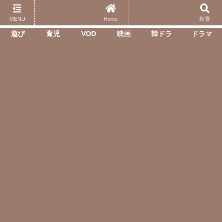
エンタメ(映画、ドラマ含む)、子育て、日常生活で役立った情報、北海道、グ
ルメ等を発信します。
MENU
Home
検索
遊び
育児
VOD
映画
韓ドラ
ドラマ