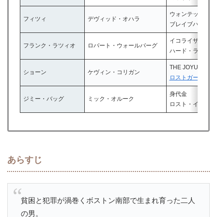
ウォンテッド
フィツィ
デヴィッド・オハラ
ブレイブハート
イコライザー
フランク・ラツィオ
ロバート・ウォールバーグ
ハード・ラッシュ
THE JOYUREI 
ショーン
ケヴィン・コリガン
ロストガールズ
身代金
ジミー・バッグ
ミック・オルーク
ロスト・イン・マ
あらすじ
貧困と犯罪が渦巻くボストン南部で生まれ育った二人
の男。