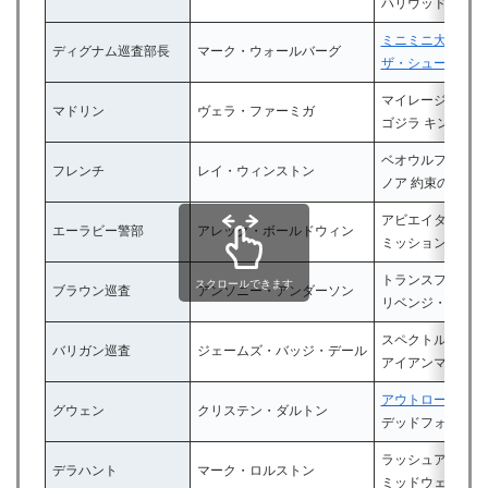
ハリウッド・スキ
ミニミニ大作戦
ディグナム巡査部長
マーク・ウォールバーグ
ザ・シューター/
マイレージ、マイ
マドリン
ヴェラ・ファーミガ
ゴジラ キング・
ベオウルフ/呪わ
フレンチ
レイ・ウィンストン
ノア 約束の舟
アビエイター
エーラビー警部
アレック・ボールドウィン
ミッション:イン
トランスフォーマ
スクロールできます
ブラウン巡査
アンソニー・アンダーソン
リベンジ・マッチ
スペクトル
バリガン巡査
ジェームズ・バッジ・デール
アイアンマン3
アウトロー
グウェン
クリステン・ダルトン
デッドフォール
ラッシュアワー
デラハント
マーク・ロルストン
ミッドウェイ