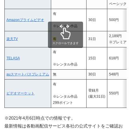
ベーシック
有
Amazonプライムビデオ
30日
500円
※レンタル作品
2,189円
楽天TV
有
31日
※プレミアム
スクロールできます
有
TELASA
15日
618円
※レンタル作品
auスマートパスプレミアム
無
30日
548円
有
登録月
ビデオマーケット
550円
※レンタル作品
(最大31日)
299ポイント
※2021年4月6日時点での情報です。
最新情報は各動画配信サービス各社の公式サイトをご確認お