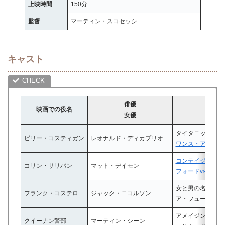
上映時間
150分
監督
マーティン・スコセッシ
キャスト
俳優
映画での役名
女優
タイタニック
ビリー・コスティガン
レオナルド・ディカプリオ
ワンス・アポン・
コンテイジョン
コリン・サリバン
マット・デイモン
フォードvsフェラ
女と男の名誉
フランク・コステロ
ジャック・ニコルソン
ア・フュー・グッ
アメイジング・ス
クイーナン警部
マーティン・シーン