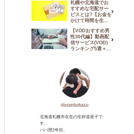
札幌や北海道でお
説
すすめな宅配サー
ビスとは?【お金を
かけて時間を生み
出してくれます】
【VODおすすめ男
性30代編】動画配
信サービス(VOD)
ランキング5選＋番
外編2選
dosankokazu
北海道札幌市在住の生粋道産子で
す。
パパ歴2年目。