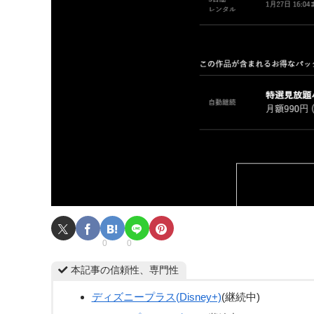
0
0
本記事の信頼性、専門性
ディズニープラス(Disney+)
(継続中)