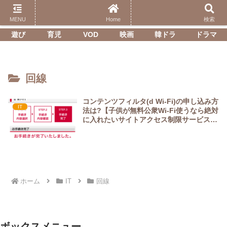
エンタメ(映画、ドラマ含む)、子育て、日常生活で役立った情報、北海道、グ
ルメ等を発信します。
MENU
Home
検索
遊び
育児
VOD
映画
韓ドラ
ドラマ
回線
コンテンツフィルタ(d Wi-Fi)の申し込み方
IT
法は?【子供が無料公衆Wi-Fi使うなら絶対
に入れたいサイトアクセス制限サービスあ
り】
ホーム
IT
回線
ボックスメニュー